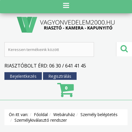
RIASZTÓBOLT ÉRD: 06 30 / 641 41 45
Bejelentkezés
Regisztrálás
0
Ön itt van:
Főoldal
Webáruház
Személy beléptetés
Személykiválasztó rendszer