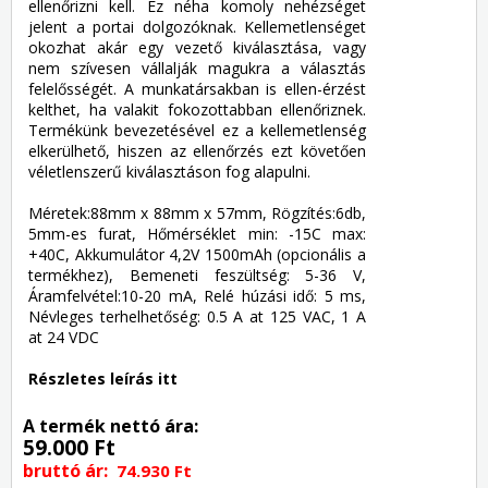
ellenőrizni kell. Ez néha komoly nehézséget
jelent a portai dolgozóknak. Kellemetlenséget
okozhat akár egy vezető kiválasztása, vagy
nem szívesen vállalják magukra a választás
felelősségét. A munkatársakban is ellen-érzést
kelthet, ha valakit fokozottabban ellenőriznek.
Termékünk bevezetésével ez a kellemetlenség
elkerülhető, hiszen az ellenőrzés ezt követően
véletlenszerű kiválasztáson fog alapulni.
Méretek:88mm x 88mm x 57mm, Rögzítés:6db,
5mm-es furat, Hőmérséklet min: -15C max:
+40C, Akkumulátor 4,2V 1500mAh (opcionális a
termékhez), Bemeneti feszültség: 5-36 V,
Áramfelvétel:10-20 mA, Relé húzási idő: 5 ms,
Névleges terhelhetőség: 0.5 A at 125 VAC, 1 A
at 24 VDC
Részletes leírás itt
A termék nettó ára:
59.000 Ft
bruttó ár:
74.930 Ft