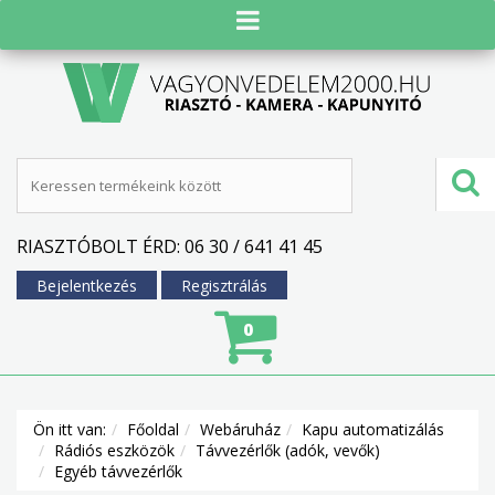
RIASZTÓBOLT ÉRD: 06 30 / 641 41 45
Bejelentkezés
Regisztrálás
0
Ön itt van:
Főoldal
Webáruház
Kapu automatizálás
Rádiós eszközök
Távvezérlők (adók, vevők)
Egyéb távvezérlők