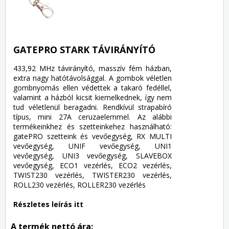
GATEPRO STARK TÁVIRÁNYÍTÓ
433,92 MHz távirányító, masszív fém házban,
extra nagy hatótávolsággal. A gombok véletlen
gombnyomás ellen védettek a takaró fedéllel,
valamint a házból kicsit kiemelkednek, így nem
tud véletlenül beragadni. Rendkívül strapabíró
típus, mini 27A ceruzaelemmel. Az alábbi
termékeinkhez és szetteinkehez használható:
gatePRO szetteink és vevőegység, RX MULTI
vevőegység, UNIF vevőegység, UNI1
vevőegység, UNI3 vevőegység, SLAVEBOX
vevőegység, ECO1 vezérlés, ECO2 vezérlés,
TWIST230 vezérlés, TWISTER230 vezérlés,
ROLL230 vezérlés, ROLLER230 vezérlés
Részletes leírás itt
A termék nettó ára: