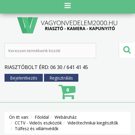
RIASZTÓBOLT ÉRD: 06 30 / 641 41 45
Bejelentkezés
Regisztrálás
0
Ön itt van:
Főoldal
Webáruház
CCTV - Videós eszközök
Videótechnikai kiegészítők
Túlfesz és villámvédők