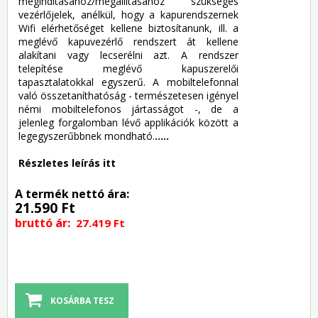
megindításához/megállításához szükséges
vezérlőjelek, anélkül, hogy a kapurendszernek
Wifi elérhetőséget kellene biztosítanunk, ill. a
meglévő kapuvezérlő rendszert át kellene
alakítani vagy lecserélni azt. A rendszer
telepítése meglévő kapuszerelői
tapasztalatokkal egyszerű. A mobiltelefonnal
való összetaníthatóság - természetesen igényel
némi mobiltelefonos jártasságot -, de a
jelenleg forgalomban lévő applikációk között a
legegyszerűbbnek mondható.
.....
Részletes leírás itt
A termék nettó ára:
21.590 Ft
bruttó ár:
27.419 Ft