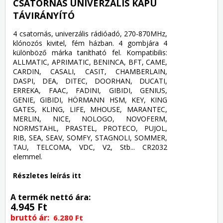
CSATORNÁS UNIVERZÁLIS KAPU
TÁVIRÁNYÍTÓ
4 csatornás, univerzális rádióadó, 270-870MHz,
klónozós kivitel, fém házban. 4 gombjára 4
különböző márka tanítható fel. Kompatibilis:
ALLMATIC, APRIMATIC, BENINCA, BFT, CAME,
CARDIN, CASALI, CASIT, CHAMBERLAIN,
DASPI, DEA, DITEC, DOORHAN, DUCATI,
ERREKA, FAAC, FADINI, GIBIDI, GENIUS,
GENIE, GIBIDI, HÖRMANN HSM, KEY, KING
GATES, KLING, LIFE, MHOUSE, MARANTEC,
MERLIN, NICE, NOLOGO, NOVOFERM,
NORMSTAHL, PRASTEL, PROTECO, PUJOL,
RIB, SEA, SEAV, SOMFY, STAGNOLI, SOMMER,
TAU, TELCOMA, VDC, V2, Stb... CR2032
elemmel.
Részletes leírás itt
A termék nettó ára:
4.945 Ft
bruttó ár:
6.280 Ft