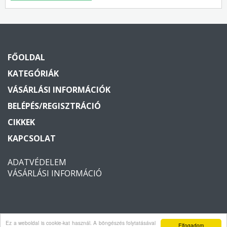
FŐOLDAL
KATEGÓRIÁK
VÁSÁRLÁSI INFORMÁCIÓK
BELÉPÉS/REGISZTRÁCIÓ
CIKKEK
KAPCSOLAT
ADATVÉDELEM
VÁSÁRLÁSI INFORMÁCIÓ
Ez a weboldal is cookie-kat használ. A böngészés folytatásával
Copyright © 2026 Vagyonvedelem2000. Minden jog fenntartva.
Elfogadom