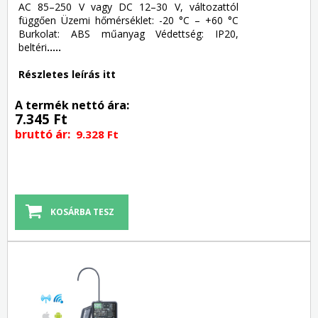
AC 85–250 V vagy DC 12–30 V, változattól
függően Üzemi hőmérséklet: -20 °C – +60 °C
Burkolat: ABS műanyag Védettség: IP20,
beltéri
.....
Részletes leírás itt
A termék nettó ára:
7.345 Ft
bruttó ár:
9.328 Ft