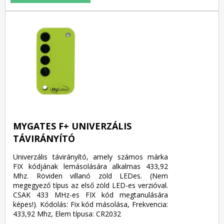
MYGATES F+ UNIVERZÁLIS
TÁVIRÁNYÍTÓ
Univerzális távirányító, amely számos márka
FIX kódjának lemásolására alkalmas 433,92
Mhz. Röviden villanó zöld LEDes. (Nem
megegyező típus az első zöld LED-es verzióval.
CSAK 433 MHz-es FIX kód megtanulására
képes!). Kódolás: Fix kód másolása, Frekvencia:
433,92 Mhz, Elem típusa: CR2032