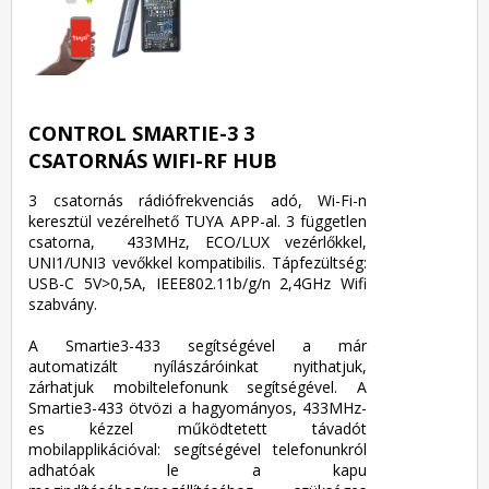
CONTROL SMARTIE-3 3
CSATORNÁS WIFI-RF HUB
3 csatornás rádiófrekvenciás adó, Wi-Fi-n
keresztül vezérelhető TUYA APP-al. 3 független
csatorna, 433MHz, ECO/LUX vezérlőkkel,
UNI1/UNI3 vevőkkel kompatibilis. Tápfezültség:
USB-C 5V>0,5A, IEEE802.11b/g/n 2,4GHz Wifi
szabvány.
A Smartie3-433 segítségével a már
automatizált nyílászáróinkat nyithatjuk,
zárhatjuk mobiltelefonunk segítségével. A
Smartie3-433 ötvözi a hagyományos, 433MHz-
es kézzel működtetett távadót
mobilapplikációval: segítségével telefonunkról
adhatóak le a kapu