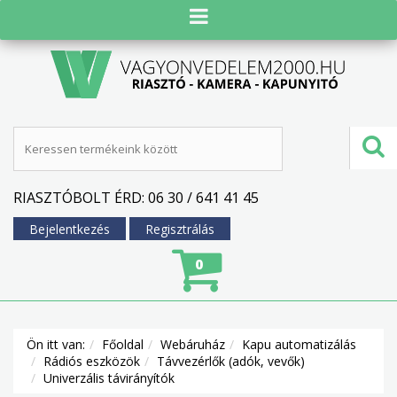
RIASZTÓBOLT ÉRD: 06 30 / 641 41 45
Bejelentkezés
Regisztrálás
0
Ön itt van:
Főoldal
Webáruház
Kapu automatizálás
Rádiós eszközök
Távvezérlők (adók, vevők)
Univerzális távirányítók