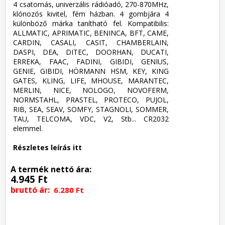
4 csatornás, univerzális rádióadó, 270-870MHz,
klónozós kivitel, fém házban. 4 gombjára 4
különböző márka tanítható fel. Kompatibilis:
ALLMATIC, APRIMATIC, BENINCA, BFT, CAME,
CARDIN, CASALI, CASIT, CHAMBERLAIN,
DASPI, DEA, DITEC, DOORHAN, DUCATI,
ERREKA, FAAC, FADINI, GIBIDI, GENIUS,
GENIE, GIBIDI, HÖRMANN HSM, KEY, KING
GATES, KLING, LIFE, MHOUSE, MARANTEC,
MERLIN, NICE, NOLOGO, NOVOFERM,
NORMSTAHL, PRASTEL, PROTECO, PUJOL,
RIB, SEA, SEAV, SOMFY, STAGNOLI, SOMMER,
TAU, TELCOMA, VDC, V2, Stb... CR2032
elemmel.
Részletes leírás itt
A termék nettó ára:
4.945 Ft
bruttó ár:
6.280 Ft