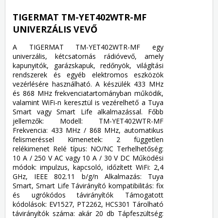
TIGERMAT TM-YET402WTR-MF
UNIVERZÁLIS VEVŐ
A TIGERMAT TM-YET402WTR-MF egy
univerzális, kétcsatornás rádióvevő, amely
kapunyitók, garázskapuk, redőnyök, világítási
rendszerek és egyéb elektromos eszközök
vezérlésére használható. A készülék 433 MHz
és 868 MHz frekvenciatartományban működik,
valamint WiFi-n keresztül is vezérelhető a Tuya
Smart vagy Smart Life alkalmazással. Főbb
jellemzők: Modell: TM-YET402WTR-MF
Frekvencia: 433 MHz / 868 MHz, automatikus
felismeréssel Kimenetek: 2 független
relékimenet Relé típus: NO/NC Terhelhetőség:
10 A / 250 V AC vagy 10 A / 30 V DC Működési
módok: impulzus, kapcsoló, időzített WiFi: 2,4
GHz, IEEE 802.11 b/g/n Alkalmazás: Tuya
Smart, Smart Life Távirányító kompatibilitás: fix
és ugrókódos távirányítók Támogatott
kódolások: EV1527, PT2262, HCS301 Tárolható
távirányítók száma: akár 20 db Tápfeszültség: