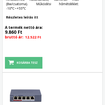
(8w/csatorna). Működési hőmétdéklet:
-10°C~+55°C
Részletes leírás itt
A termék nettó ára:
9.860 Ft
bruttó ár:
12.522 Ft