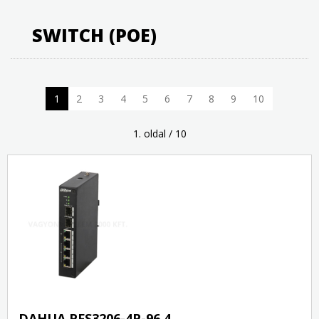
SWITCH (POE)
1
2
3
4
5
6
7
8
9
10
1. oldal / 10
DAHUA PFS3206-4P-96 4