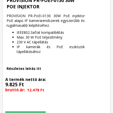
PROVISION PR-POEI-0130 30W
POE INJEKTOR
PROVISION PR-PoEI-0130 30W PoE injektor
PoE alapú IP kamerarendszerek egyszerűbb és
rugalmasabb kiépítéséhez.
IEEE802.3af/at kompatibilitás
Max. 30 W PoE teljesítmény
230 V AC tápellátás
IP kamerák és PoE eszközök
tápellátásához
Részletes leírás itt
A termék nettó ára:
9.825 Ft
bruttó ár:
12.478 Ft