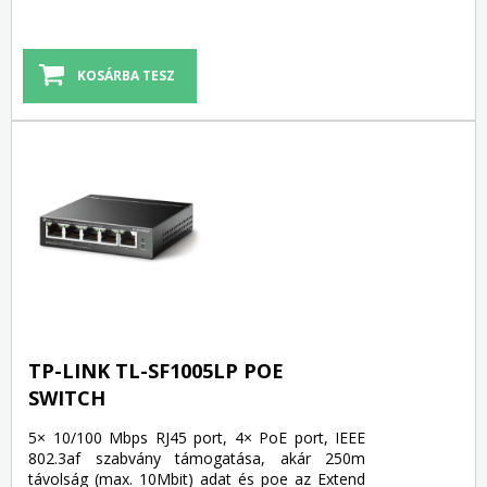
TP-LINK TL-SF1005LP POE
SWITCH
5× 10/100 Mbps RJ45 port, 4× PoE port, IEEE
802.3af szabvány támogatása, akár 250m
távolság (max. 10Mbit) adat és poe az Extend