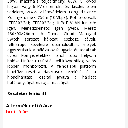
30W, maximális teljesítmény: 60W. 8 kV-os
légköri vagy 6 kV-os érintkezési kisülés elleni
védelem, 2/4KV villámvédelem. Long distance
PoE: igen, max. 250m (10Mbps), PoE protokoll:
IEEE802.3af; IEEE802.3at; Hi-PoE. VLAN funkció:
igen, Menedzselhető: igen (web), Méret:
130×90×26mm. A Dahua Cloud Managed
Switch sorozat hálózati eszközei távoli,
felhőalapú kezelésre optimalizáltak, melyek
egyszerűsítik a hálózatok felügyeletét. Ideálisak
üzleti környezetekhez, ahol több helyszín
hálózati infrastruktúráját kell központilag, valós
időben monitorozni. A felhőalapú platform
lehetővé teszi a riasztások kezelését és a
hibaelhárítást, ezáltal javítva a hálózat
hatékonyságát és rugalmasságát.
Részletes leírás itt
A termék nettó ára:
bruttó ár: