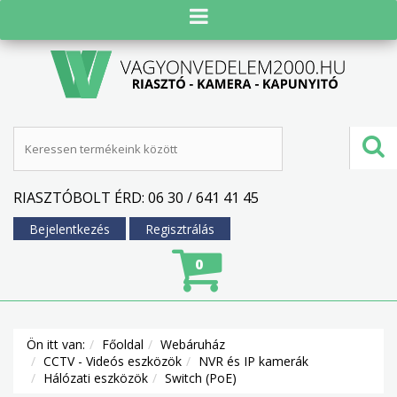
RIASZTÓBOLT ÉRD: 06 30 / 641 41 45
Bejelentkezés
Regisztrálás
0
Ön itt van:
Főoldal
Webáruház
CCTV - Videós eszközök
NVR és IP kamerák
Hálózati eszközök
Switch (PoE)