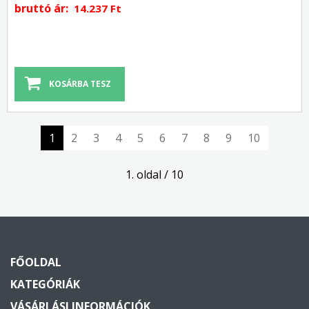
bruttó ár:
14.237 Ft
1
2
3
4
5
6
7
8
9
10
1. oldal / 10
FŐOLDAL
KATEGÓRIÁK
VÁSÁRLÁSI INFORMÁCIÓK