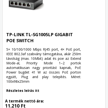
TP-LINK TL-SG1005LP GIGABIT
POE SWITCH
5× 10/100/1000 Mbps RJ45 port, 4× PoE port,
IEEE 802.3af szabvány támogatása, akár 250m
távolság (max. 10Mbit) adat és poe az Extend
Mode-al, Priority Mode 1–2 portok
automatikusan nagy prioritást kapnak, PoE
Power bugdet 41 W az összes PoE porton
együtt, Plug and play telepítés. Méret:
100x98x25mm
Részletes leírás itt
A termék nettó ára:
11.210 Ft