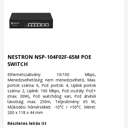
NESTRON NSP-104F02F-65M POE
SWITCH
Ethernetszabvány: 10/100 Mbps,
Menedzselhetőség: nem menedzselhető, Max.
portok száma: 6, PoE portok: 4, Uplink portok
száma: 2, Uplink: 100 Mbps, PoE-osztály: PoE+
(max. 30W), PoE watchdog: van, PoE átviteli
távolság: max. 250m, Teljesítmény: 65 W,
Működési hőmérséklet: -10°C / +50°C. Méret:
200 x 118 x 44 mm
Részletes leírás itt