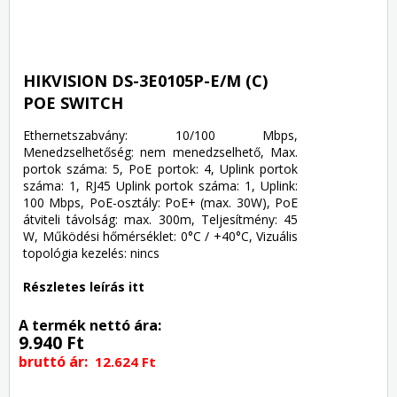
HIKVISION DS-3E0105P-E/M (C)
POE SWITCH
Ethernetszabvány: 10/100 Mbps,
Menedzselhetőség: nem menedzselhető, Max.
portok száma: 5, PoE portok: 4, Uplink portok
száma: 1, RJ45 Uplink portok száma: 1, Uplink:
100 Mbps, PoE-osztály: PoE+ (max. 30W), PoE
átviteli távolság: max. 300m, Teljesítmény: 45
W, Működési hőmérséklet: 0°C / +40°C, Vizuális
topológia kezelés: nincs
Részletes leírás itt
A termék nettó ára:
9.940 Ft
bruttó ár:
12.624 Ft