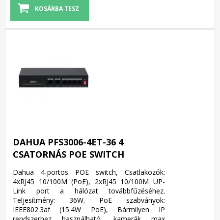
DAHUA PFS3006-4ET-36 4
CSATORNÁS POE SWITCH
Dahua 4-portos POE switch, Csatlakozók:
4xRJ45 10/100M (PoE), 2xRJ45 10/100M UP-
Link port a hálózat továbbfűzéséhez.
Teljesítmény: 36W. PoE szabványok:
IEEE802.3af (15.4W PoE), Bármilyen IP
rendszerhez használható, kamerák max