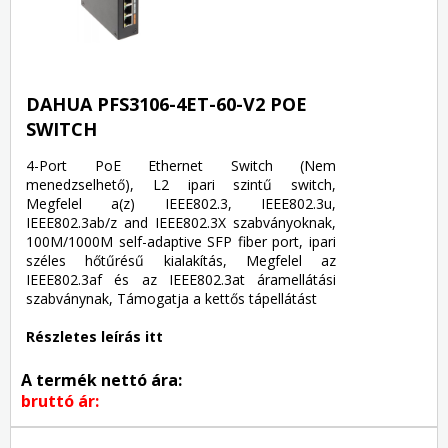
DAHUA PFS3106-4ET-60-V2 POE
SWITCH
4-Port PoE Ethernet Switch (Nem
menedzselhető), L2 ipari szintű switch,
Megfelel a(z) IEEE802.3, IEEE802.3u,
IEEE802.3ab/z and IEEE802.3X szabványoknak,
100M/1000M self-adaptive SFP fiber port, ipari
széles hőtűrésű kialakítás, Megfelel az
IEEE802.3af és az IEEE802.3at áramellátási
szabványnak, Támogatja a kettős tápellátást
Részletes leírás itt
A termék nettó ára:
bruttó ár: