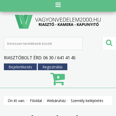
RIASZTÓBOLT ÉRD: 06 30 / 641 41 45
Bejelentkezés
Regisztrálás
0
Ön itt van:
Főoldal
Webáruház
Személy beléptetés