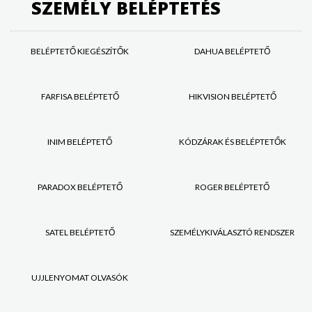
SZEMÉLY BELÉPTETÉS
BELÉPTETŐ KIEGÉSZÍTŐK
DAHUA BELÉPTETŐ
FARFISA BELÉPTETŐ
HIKVISION BELÉPTETŐ
INIM BELÉPTETŐ
KÓDZÁRAK ÉS BELÉPTETŐK
PARADOX BELÉPTETŐ
ROGER BELÉPTETŐ
SATEL BELÉPTETŐ
SZEMÉLYKIVÁLASZTÓ RENDSZER
UJJLENYOMAT OLVASÓK