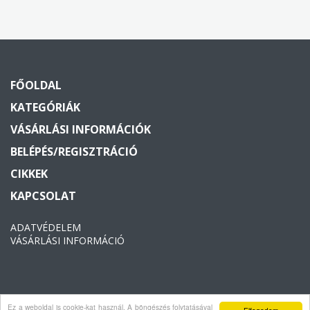
FŐOLDAL
KATEGÓRIÁK
VÁSÁRLÁSI INFORMÁCIÓK
BELÉPÉS/REGISZTRÁCIÓ
CIKKEK
KAPCSOLAT
ADATVÉDELEM
VÁSÁRLÁSI INFORMÁCIÓ
Ez a weboldal is cookie-kat használ. A böngészés folytatásával
Copyright © 2026 Vagyonvedelem2000. Minden jog fenntartva.