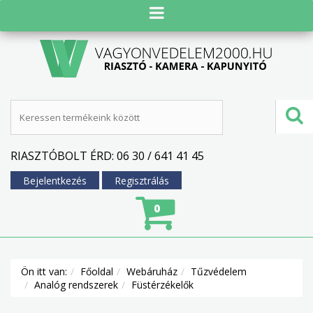
RIASZTÓBOLT ÉRD: 06 30 / 641 41 45
Bejelentkezés
Regisztrálás
0
Ön itt van:
Főoldal
Webáruház
Tűzvédelem
Analóg rendszerek
Füstérzékelők