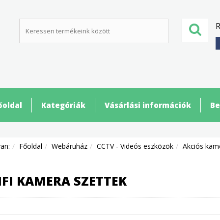
R
őoldal
Kategóriák
Vásárlási információk
Be
van:
Főoldal
Webáruház
CCTV - Videós eszközök
Akciós kam
FI KAMERA SZETTEK