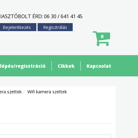
IASZTÓBOLT ÉRD: 06 30 / 641 41 45
Bejelentkezés
Regisztrálás
0
lépés/regisztráció
Cikkek
Kapcsolat
era szettek
Wifi kamera szettek