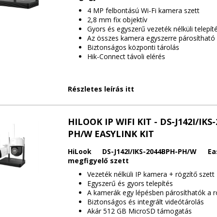
4 MP felbontású Wi-Fi kamera szett
2,8 mm fix objektív
Gyors és egyszerű vezeték nélküli telepít
Az összes kamera egyszerre párosítható 
Biztonságos központi tárolás
Hik-Connect távoli elérés
Részletes leírás itt
HILOOK IP WIFI KIT - DS-J142I/IKS
PH/W EASYLINK KIT
HiLook DS-J142I/IKS-2044BPH-PH/W Ea
megfigyelő szett
Vezeték nélküli IP kamera + rögzítő szett
Egyszerű és gyors telepítés
A kamerák egy lépésben párosíthatók a r
Biztonságos és integrált videótárolás
Akár 512 GB MicroSD támogatás