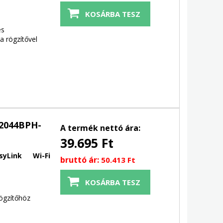
és
a rögzítővel
-2044BPH-
A termék nettó ára:
39.695 Ft
syLink Wi-Fi
bruttó ár:
50.413 Ft
ögzítőhöz