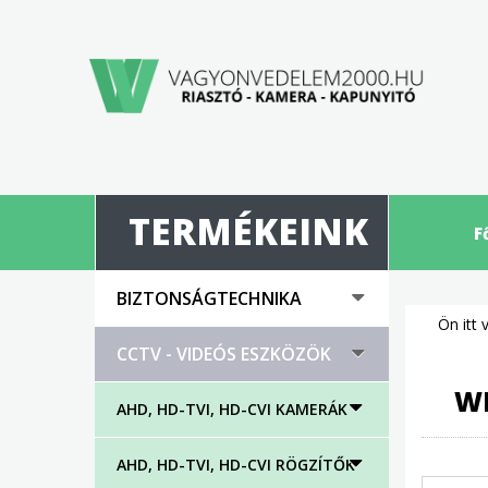
TERMÉKEINK
F
BIZTONSÁGTECHNIKA
Ön itt 
CCTV - VIDEÓS ESZKÖZÖK
WI
AHD, HD-TVI, HD-CVI KAMERÁK
AHD, HD-TVI, HD-CVI RÖGZÍTŐK