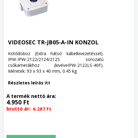
VIDEOSEC TR-JB05-A-IN KONZOL
Kötődoboz (Extra hátsó kábelkivezetéssel).
IPW-IPW-2122/2124/2125 sorozatú
csőkamerákhoz (kivéveIPW-2122LS-40F).
Méretek: 93 x 93 x 40 mm, 0.45 kg
Részletes leírás itt
A termék nettó ára:
4.950 Ft
bruttó ár:
6.287 Ft