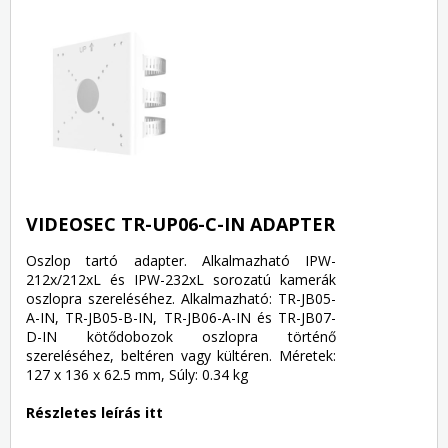
VIDEOSEC TR-UP06-C-IN ADAPTER
Oszlop tartó adapter. Alkalmazható IPW-
212x/212xL és IPW-232xL sorozatú kamerák
oszlopra szereléséhez. Alkalmazható: TR-JB05-
A-IN, TR-JB05-B-IN, TR-JB06-A-IN és TR-JB07-
D-IN kötődobozok oszlopra történő
szereléséhez, beltéren vagy kültéren. Méretek:
127 x 136 x 62.5 mm, Súly: 0.34 kg
Részletes leírás itt