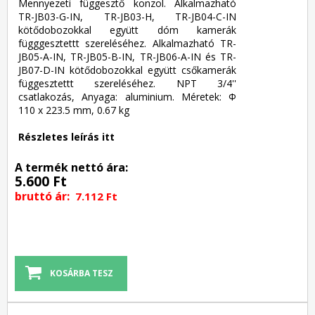
Mennyezeti függesztő konzol. Alkalmazható
TR-JB03-G-IN, TR-JB03-H, TR-JB04-C-IN
kötődobozokkal együtt dóm kamerák
függgesztettt szereléséhez. Alkalmazható TR-
JB05-A-IN, TR-JB05-B-IN, TR-JB06-A-IN és TR-
JB07-D-IN kötődobozokkal együtt csőkamerák
függesztettt szereléséhez. NPT 3/4''
csatlakozás, Anyaga: aluminium. Méretek: Φ
110 x 223.5 mm, 0.67 kg
Részletes leírás itt
A termék nettó ára:
5.600 Ft
bruttó ár:
7.112 Ft