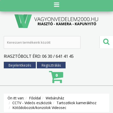
RIASZTÓBOLT ÉRD: 06 30 / 641 41 45
Bejelentkezés
Regisztrálás
0
Ön itt van:
Főoldal
Webáruház
CCTV - Videós eszközök
Tartozékok kamerákhoz
Kötődobozok/konzolok Videosec