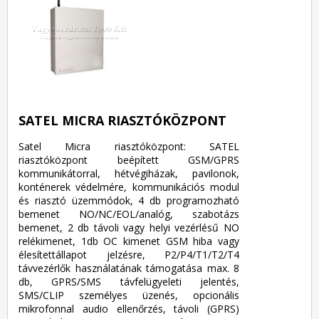
SATEL MICRA RIASZTÓKÖZPONT
Satel Micra riasztóközpont: SATEL
riasztóközpont beépített GSM/GPRS
kommunikátorral, hétvégiházak, pavilonok,
konténerek védelmére, kommunikációs modul
és riasztó üzemmódok, 4 db programozható
bemenet NO/NC/EOL/analóg, szabotázs
bemenet, 2 db távoli vagy helyi vezérlésű NO
relékimenet, 1db OC kimenet GSM hiba vagy
élesítettállapot jelzésre, P2/P4/T1/T2/T4
távvezérlők használatának támogatása max. 8
db, GPRS/SMS távfelügyeleti jelentés,
SMS/CLIP személyes üzenés, opcionális
mikrofonnal audio ellenőrzés, távoli (GPRS)