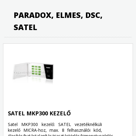
PARADOX, ELMES, DSC,
SATEL
SATEL MKP300 KEZELŐ
Satel MKP300 kezelő: SATEL vezetéknélküli
kezelő MICRA-hoz, max. 8 felhasználói kód,
élesítés/hatástalanítás/riasztástörlés/kimenetvezérlés,