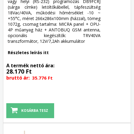
vagy helyi (RS-232) programozás DB9FCRJ
(sárga címke) letöltőkábellel, tápfeszültség
18Vac/40VA, működési hőmérséklet -10 ~
+55°C, méret 266x286x100mm (házzal), tömeg
1072g, csomag tartalma: MICRA panel + OPU-
4P műanyag ház + ANTOBUQ GSM antenna,
opcionális kiegészítők: TRV40VA
transzformátor, 12V/7,2Ah akkumulátor
Részletes leírás itt
A termék nettó ára:
28.170 Ft
bruttó ár:
35.776 Ft