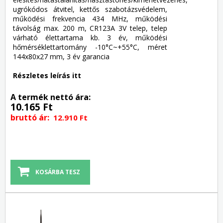
ugrókódos átvitel, kettős szabotázsvédelem,
működési frekvencia 434 MHz, működési
távolság max. 200 m, CR123A 3V telep, telep
várható élettartama kb. 3 év, működési
hőmérséklettartomány -10°C~+55°C, méret
144x80x27 mm, 3 év garancia
Részletes leírás itt
A termék nettó ára:
10.165 Ft
bruttó ár:
12.910 Ft