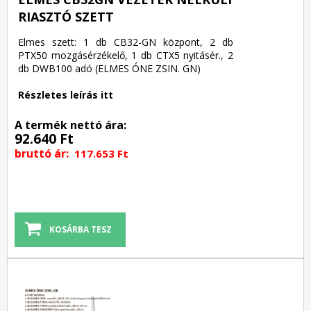
RIASZTÓ SZETT
Elmes szett: 1 db CB32-GN központ, 2 db
PTX50 mozgásérzékelő, 1 db CTX5 nyitásér., 2
db DWB100 adó (ELMES ÓNE ZSIN. GN)
Részletes leírás itt
A termék nettó ára:
92.640 Ft
bruttó ár:
117.653 Ft