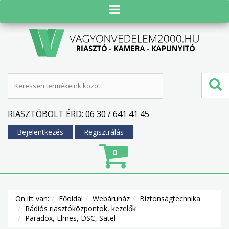
RIASZTÓBOLT ÉRD: 06 30 / 641 41 45
Bejelentkezés
Regisztrálás
0
Ön itt van:
Főoldal
Webáruház
Biztonságtechnika
Rádiós riasztóközpontok, kezelők
Paradox, Elmes, DSC, Satel