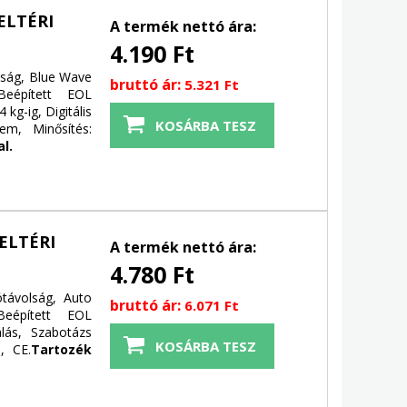
ELTÉRI
A termék nettó ára:
4.190 Ft
lság, Blue Wave
bruttó ár:
5.321 Ft
Beépített EOL
 kg-ig, Digitális
em, Minősítés:
l.
ELTÉRI
A termék nettó ára:
4.780 Ft
távolság, Auto
bruttó ár:
6.071 Ft
Beépített EOL
álás, Szabotázs
, CE.
Tartozék