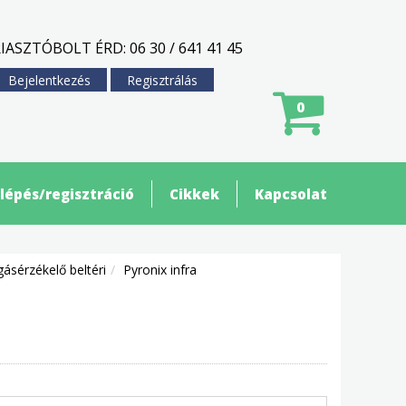
IASZTÓBOLT ÉRD: 06 30 / 641 41 45
Bejelentkezés
Regisztrálás
0
lépés/regisztráció
Cikkek
Kapcsolat
ásérzékelő beltéri
Pyronix infra