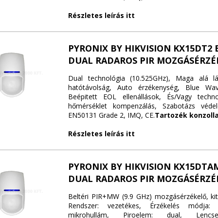
Részletes leírás itt
PYRONIX BY HIKVISION KX15DT2 
DUAL RADAROS PIR MOZGÁSÉRZÉ
Dual technológia (10.525GHz), Maga alá l
hatótávolság, Auto érzékenység, Blue Wav
Beépitett EOL ellenállások, És/Vagy technol
hőmérséklet kompenzálás, Szabotázs védel
EN50131 Grade 2, IMQ, CE.
Tartozék konzolla
Részletes leírás itt
PYRONIX BY HIKVISION KX15DTA
DUAL RADAROS PIR MOZGÁSÉRZÉ
Beltéri PIR+MW (9.9 GHz) mozgásérzékelő, ki
Rendszer: vezetékes, Érzékelés módja: 
mikrohullám, Piroelem: dual, Lencse: