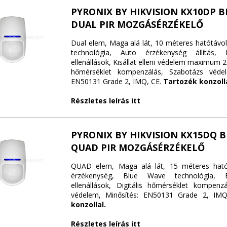
PYRONIX BY HIKVISION KX10DP B
DUAL PIR MOZGÁSÉRZÉKELŐ
Dual elem, Maga alá lát, 10 méteres hatótávo
technológia, Auto érzékenység állítás, 
ellenállások, Kisállat elleni védelem maximum 24
hőmérséklet kompenzálás, Szabotázs védel
EN50131 Grade 2, IMQ, CE.
Tartozék konzolla
Részletes leírás itt
PYRONIX BY HIKVISION KX15DQ B
QUAD PIR MOZGÁSÉRZÉKELŐ
QUAD elem, Maga alá lát, 15 méteres ható
érzékenység, Blue Wave technológia, 
ellenállások, Digitális hőmérséklet kompenz
védelem, Minősítés: EN50131 Grade 2, IMQ
konzollal.
Részletes leírás itt