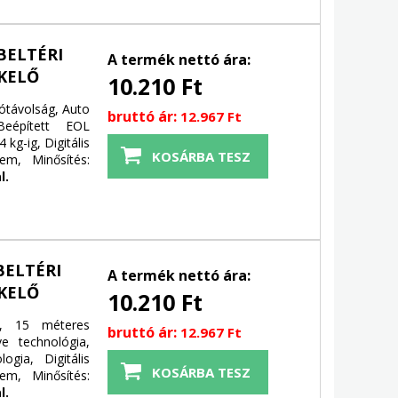
BELTÉRI
A termék nettó ára:
KELŐ
10.210 Ft
tótávolság, Auto
bruttó ár:
12.967 Ft
Beépített EOL
 kg-ig, Digitális
em, Minősítés:
l.
BELTÉRI
A termék nettó ára:
KELŐ
10.210 Ft
t, 15 méteres
bruttó ár:
12.967 Ft
e technológia,
ogia, Digitális
em, Minősítés:
l.