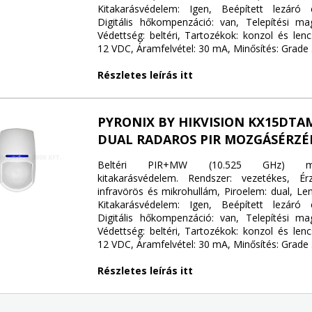
Kitakarásvédelem: Igen, Beépített lezáró e
Digitális hőkompenzáció: van, Telepítési m
Védettség: beltéri, Tartozékok: konzol és lenc
12 VDC, Áramfelvétel: 30 mA, Minősítés: Grade 3
Részletes leírás itt
PYRONIX BY HIKVISION KX15DTA
DUAL RADAROS PIR MOZGÁSÉRZÉ
Beltéri PIR+MW (10.525 GHz) mozg
kitakarásvédelem. Rendszer: vezetékes, Ér
infravörös és mikrohullám, Piroelem: dual, Len
Kitakarásvédelem: Igen, Beépített lezáró e
Digitális hőkompenzáció: van, Telepítési m
Védettség: beltéri, Tartozékok: konzol és lenc
12 VDC, Áramfelvétel: 30 mA, Minősítés: Grade 3
Részletes leírás itt