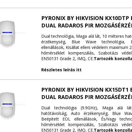
PYRONIX BY HIKVISION KX10DTP 
DUAL RADAROS PIR MOZGÁSÉRZÉ
Dual technológia, Maga alá lát, 10 méteres ha
érzékenység, Blue Wave technológia, 
ellenállások, Kisállat elleni védelem maximum 24
hőmérséklet kompenzálás, Szabotázs védel
EN50131 Grade 2, IMQ, CE.
Tartozék konzolla
Részletes leírás itt
PYRONIX BY HIKVISION KX15DT1 
DUAL RADAROS PIR MOZGÁSÉRZÉ
Dual technológia (9.9GHz), Maga alá lá
hatótávolság, Auto érzékenység, Blue Wav
Beépitett EOL ellenállások, És/Vagy technol
hőmérséklet kompenzálás, Szabotázs védel
EN50131 Grade 2, IMQ, CE.
Tartozék konzolla