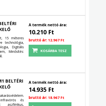
BELTÉRI
A termék nettó ára:
KELŐ
10.210 Ft
át, 15 méteres
bruttó ár:
12.967 Ft
e technológia,
ogia, Digitális
em, Minősítés:
l.
M1 BELTÉRI
A termék nettó ára:
KELŐ
14.935 Ft
takarásvédelem.
bruttó ár:
18.967 Ft
infravörös és
 aszférikus,