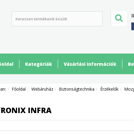
R
őoldal
Kategóriák
Vásárlási információk
Be
van:
Főoldal
Webáruház
Biztonságtechnika
Érzékelők
Mozg
YRONIX INFRA