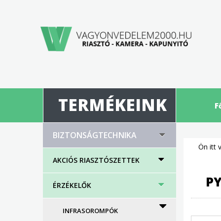
TERMÉKEINK
F
BIZTONSÁGTECHNIKA
Ön itt 
AKCIÓS RIASZTÓSZETTEK
P
ÉRZÉKELŐK
INFRASOROMPÓK