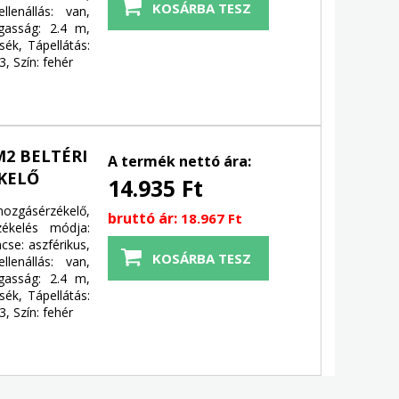
llenállás: van,
agasság: 2.4 m,
sék, Tápellátás:
, Szín: fehér
M2 BELTÉRI
A termék nettó ára:
KELŐ
14.935 Ft
ásérzékelő,
bruttó ár:
18.967 Ft
zékelés módja:
cse: aszférikus,
llenállás: van,
agasság: 2.4 m,
sék, Tápellátás:
, Szín: fehér