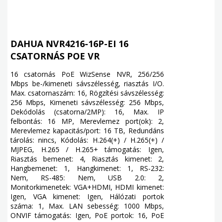
DAHUA NVR4216-16P-EI 16
CSATORNÁS POE VR
16 csatornás PoE WizSense NVR, 256/256
Mbps be-/kimeneti sávszélesség, riasztás I/O.
Max. csatornaszám: 16, Rögzítési sávszélesség:
256 Mbps, Kimeneti sávszélesség: 256 Mbps,
Dekódolás (csatorna/2MP): 16, Max. IP
felbontás: 16 MP, Merevlemez port(ok): 2,
Merevlemez kapacitás/port: 16 TB, Redundáns
tárolás: nincs, Kódolás: H.264(+) / H.265(+) /
MJPEG, H.265 / H.265+ támogatás: Igen,
Riasztás bemenet: 4, Riasztás kimenet: 2,
Hangbemenet: 1, Hangkimenet: 1, RS-232:
Nem, RS-485: Nem, USB 2.0: 2,
Monitorkimenetek: VGA+HDMI, HDMI kimenet:
Igen, VGA kimenet: Igen, Hálózati portok
száma: 1, Max. LAN sebesség: 1000 Mbps,
ONVIF támogatás: Igen, PoE portok: 16, PoE