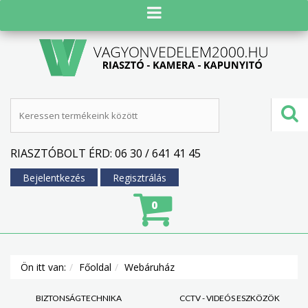
RIASZTÓBOLT ÉRD: 06 30 / 641 41 45
Bejelentkezés
Regisztrálás
0
Ön itt van:
Főoldal
Webáruház
BIZTONSÁGTECHNIKA
CCTV - VIDEÓS ESZKÖZÖK