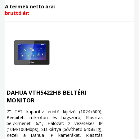
A termék nettó ára:
bruttó ár:
DAHUA VTH5422HB BELTÉRI
MONITOR
7'' TFT kapacitív érintő kijelző (1024x600),
Beépített mikrofon és hagszóró, Riasztás
be-/kimenet: 6/1, Hálózat: 2 vezetékes IP
(10M/100Mbps), SD kártya (bővíthető 64GB-ig),
Kezeli a Dahua IP kamerákat, Riasztás