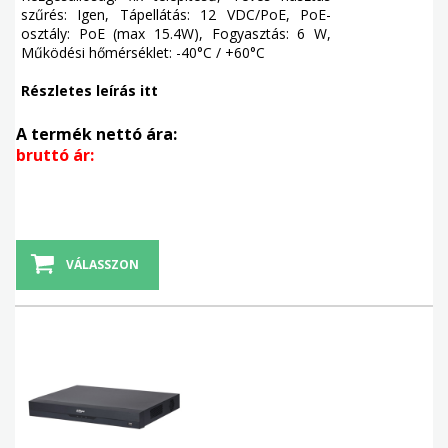
szűrés: Igen, Tápellátás: 12 VDC/PoE, PoE-
osztály: PoE (max 15.4W), Fogyasztás: 6 W,
Működési hőmérséklet: -40°C / +60°C
Részletes leírás itt
A termék nettó ára:
bruttó ár:
VÁLASSZON