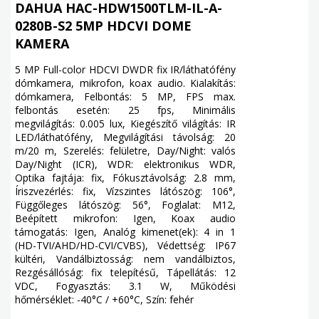
DAHUA HAC-HDW1500TLM-IL-A-
0280B-S2 5MP HDCVI DOME
KAMERA
5 MP Full-color HDCVI DWDR fix IR/láthatófény
dómkamera, mikrofon, koax audio. Kialakítás:
dómkamera, Felbontás: 5 MP, FPS max.
felbontás esetén: 25 fps, Minimális
megvilágítás: 0.005 lux, Kiegészítő világítás: IR
LED/láthatófény, Megvilágítási távolság: 20
m/20 m, Szerelés: felületre, Day/Night: valós
Day/Night (ICR), WDR: elektronikus WDR,
Optika fajtája: fix, Fókusztávolság: 2.8 mm,
Íriszvezérlés: fix, Vízszintes látószög: 106°,
Függőleges látószög: 56°, Foglalat: M12,
Beépített mikrofon: Igen, Koax audio
támogatás: Igen, Analóg kimenet(ek): 4 in 1
(HD-TVI/AHD/HD-CVI/CVBS), Védettség: IP67
kültéri, Vandálbiztosság: nem vandálbiztos,
Rezgésállóság: fix telepítésű, Tápellátás: 12
VDC, Fogyasztás: 3.1 W, Működési
hőmérséklet: -40°C / +60°C, Szín: fehér