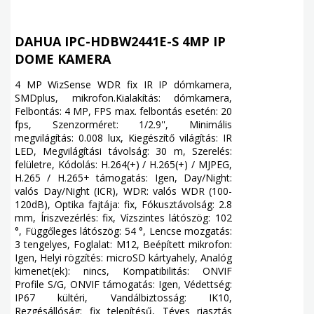
DAHUA IPC-HDBW2441E-S 4MP IP
DOME KAMERA
4 MP WizSense WDR fix IR IP dómkamera,
SMDplus, mikrofon.Kialakítás: dómkamera,
Felbontás: 4 MP, FPS max. felbontás esetén: 20
fps, Szenzorméret: 1/2.9'', Minimális
megvilágítás: 0.008 lux, Kiegészítő világítás: IR
LED, Megvilágítási távolság: 30 m, Szerelés:
felületre, Kódolás: H.264(+) / H.265(+) / MJPEG,
H.265 / H.265+ támogatás: Igen, Day/Night:
valós Day/Night (ICR), WDR: valós WDR (100-
120dB), Optika fajtája: fix, Fókusztávolság: 2.8
mm, Íriszvezérlés: fix, Vízszintes látószög: 102
°, Függőleges látószög: 54 °, Lencse mozgatás:
3 tengelyes, Foglalat: M12, Beépített mikrofon:
Igen, Helyi rögzítés: microSD kártyahely, Analóg
kimenet(ek): nincs, Kompatibilitás: ONVIF
Profile S/G, ONVIF támogatás: Igen, Védettség:
IP67 kültéri, Vandálbiztosság: IK10,
Rezgésállóság: fix telepítésű, Téves riasztás