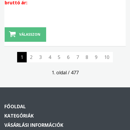
bruttó ár:
VÁLASSZON
1
2
3
4
5
6
7
8
9
10
1. oldal / 477
FŐOLDAL
KATEGÓRIÁK
VÁSÁRLÁSI INFORMÁCIÓK