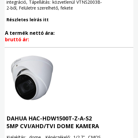
integráció, Tápellátás: közvetlenül VTNS2003B-
2-ből, Felületre szerelhető, fekete
Részletes leírás itt
A termék nettó ára:
bruttó ár:
DAHUA HAC-HDW1500T-Z-A-S2
5MP CVI/AHD/TVI DOME KAMERA
Kialakítás: dome, Képérzékelő: 1/2.7'' CMOS,