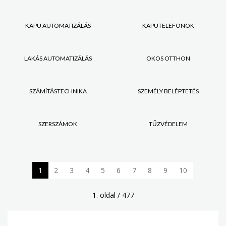
KAPU AUTOMATIZÁLÁS
KAPUTELEFONOK
LAKÁS AUTOMATIZÁLÁS
OKOS OTTHON
SZÁMÍTÁSTECHNIKA
SZEMÉLY BELÉPTETÉS
SZERSZÁMOK
TŰZVÉDELEM
1
2
3
4
5
6
7
8
9
10
1. oldal / 477