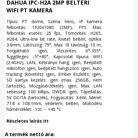
DAHUA IPC-H2A 2MP BELTÉRI
WIFI PT KAMERA
Típus: PT dome, Széria: hero, IP kamera
felbontás: 1920x1080 (2MP), FPS Max.
felbontás esetés: 25 fps, Tömörítés: H265,
H264, ultra-low bit rate, Kivitel: beltéri, optika:
3.6mm, Látószög: 79°, Max. IR távolság: 10 m,
Forgatható: igen, Vízszintes: 0°-355°,
függőleges: -5°+80°, Kapcsolat típusa: WIFI
(2.4GHz), LAN, Kétirányú hang: igen, Beépített
mikrofon: igen, beépített hangszóró: igen, Auto
tracking (követés): igen, Ember észlelés: igen,
SD kártya kezelés: igen (max. 256GB, nem
tartozék), Mozgásérzékelés: igen, Max. LAN
sebesség: 100 Mbps, DWDR: igen, Tápellátás:
5V DC/1A (tartozék), Fogyasztás: 3.6W, Méret:
77.8 x 108.1mm, védelem: beltéri, Működési
hőmérséklet: -10C ~ +45 °C
Részletes leírás itt
A termék nettó ára: