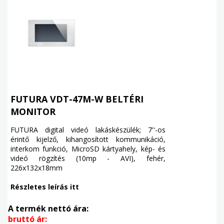
FUTURA VDT-47M-W BELTÉRI
MONITOR
FUTURA digital videó lakáskészülék; 7''-os
érintő kijelző, kihangosított kommunikáció,
interkom funkció, MicroSD kártyahely, kép- és
videó rögzítés (10mp - AVI), fehér,
226x132x18mm
Részletes leírás itt
A termék nettó ára:
bruttó ár: