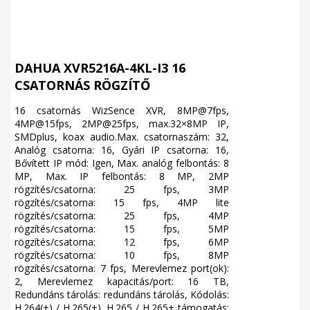
DAHUA XVR5216A-4KL-I3 16
CSATORNÁS RÖGZÍTŐ
16 csatornás WizSence XVR, 8MP@7fps,
4MP@15fps, 2MP@25fps, max.32×8MP IP,
SMDplus, koax audio.Max. csatornaszám: 32,
Analóg csatorna: 16, Gyári IP csatorna: 16,
Bővített IP mód: Igen, Max. analóg felbontás: 8
MP, Max. IP felbontás: 8 MP, 2MP
rögzítés/csatorna: 25 fps, 3MP
rögzítés/csatorna: 15 fps, 4MP lite
rögzítés/csatorna: 25 fps, 4MP
rögzítés/csatorna: 15 fps, 5MP
rögzítés/csatorna: 12 fps, 6MP
rögzítés/csatorna: 10 fps, 8MP
rögzítés/csatorna: 7 fps, Merevlemez port(ok):
2, Merevlemez kapacitás/port: 16 TB,
Redundáns tárolás: redundáns tárolás, Kódolás:
H.264(+) / H.265(+), H.265 / H.265+ támogatás: