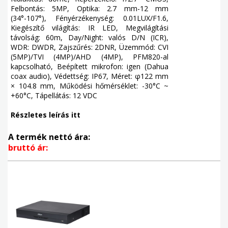
Felbontás: 5MP, Optika: 2.7 mm-12 mm
(34°-107°), Fényérzékenység: 0.01LUX/F1.6,
Kiegészítő világítás: IR LED, Megvilágítási
távolság: 60m, Day/Night: valós D/N (ICR),
WDR: DWDR, Zajszűrés: 2DNR, Üzemmód: CVI
(5MP)/TVI (4MP)/AHD (4MP), PFM820-al
kapcsolható, Beépített mikrofon: igen (Dahua
coax audio), Védettség: IP67, Méret: φ122 mm
× 104.8 mm, Működési hőmérséklet: -30°C ~
+60°C, Tápellátás: 12 VDC
Részletes leírás itt
A termék nettó ára:
bruttó ár: